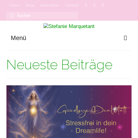
Home
Shop
Newsletter
Kontakt
Suchen
nach:
Menü
GODDESS MODE
Neueste Beiträge
Onlinekurse
Podcast