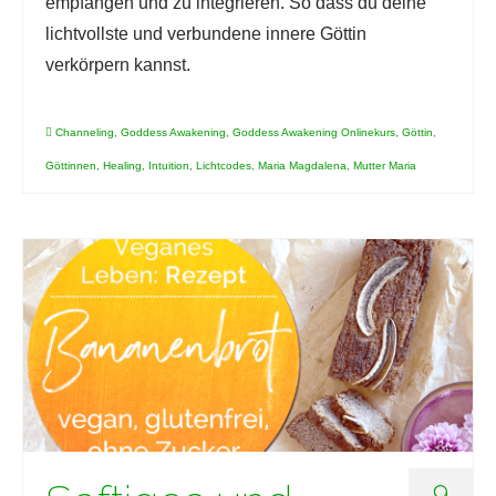
empfangen und zu integrieren. So dass du deine
lichtvollste und verbundene innere Göttin
verkörpern kannst.
Channeling
,
Goddess Awakening
,
Goddess Awakening Onlinekurs
,
Göttin
,
Göttinnen
,
Healing
,
Intuition
,
Lichtcodes
,
Maria Magdalena
,
Mutter Maria
9