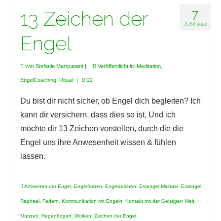
13 Zeichen der
7
JUNI 2022
Engel
von
Stefanie Marquetant
|
Veröffentlicht in:
Meditation
,
EngelCoaching
,
Ritual
|
22
Du bist dir nicht sicher, ob Engel dich begleiten? Ich
kann dir versichern, dass dies so ist. Und ich
möchte dir 13 Zeichen vorstellen, durch die die
Engel uns ihre Anwesenheit wissen & fühlen
lassen.
Antworten der Engel
,
Engelfarben
,
Engelzeichen
,
Erzengel Michael
,
Erzengel
Raphael
,
Federn
,
Kommunikation mit Engeln
,
Kontakt mit der Geistigen Welt
,
Münzen
,
Regenbogen
,
Wolken
,
Zeichen der Engel