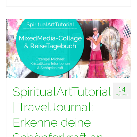
SpiritualArtTutorial
14
MAI 2018
| TravelJournal:
Erkenne deine