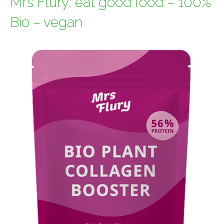
Mrs Flury: eat good food – 100%
Bio – vegan