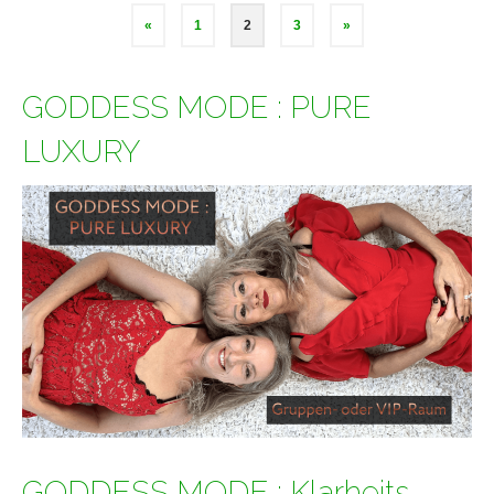
Beitragsnavigation
«
1
2
3
»
GODDESS MODE : PURE
LUXURY
GODDESS MODE : Klarheits-