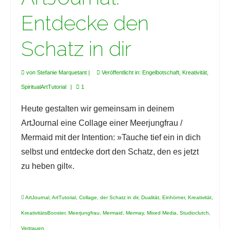
Entdecke den
Schatz in dir
von
Stefanie Marquetant
|
Veröffentlicht in:
Engelbotschaft
,
Kreativität
,
SpiritualArtTutorial
|
1
Heute gestalten wir gemeinsam in deinem
ArtJournal eine Collage einer Meerjungfrau /
Mermaid mit der Intention: »Tauche tief ein in dich
selbst und entdecke dort den Schatz, den es jetzt
zu heben gilt«.
ArtJournal
,
ArtTutorial
,
Collage
,
der Schatz in dir
,
Dualität
,
Einhörner
,
Kreativität
,
KreativitätsBooster
,
Meerjungfrau
,
Mermaid
,
Mermay
,
Mixed Media
,
Studioclutch
,
Vertrauen