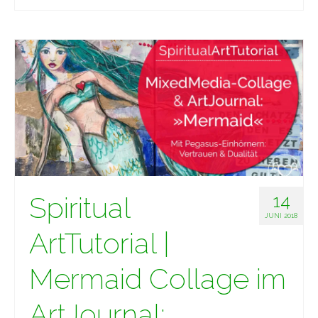
Spiritual
14
JUNI 2018
ArtTutorial |
Mermaid Collage im
ArtJournal: