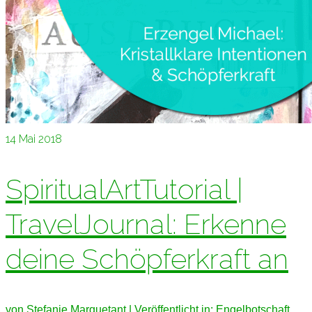
14
Mai 2018
SpiritualArtTutorial |
TravelJournal: Erkenne
deine Schöpferkraft an
von
Stefanie Marquetant
|
Veröffentlicht in:
Engelbotschaft
,