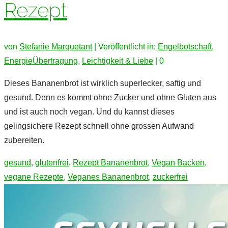
Rezept
von
Stefanie Marquetant
|
Veröffentlicht in:
Engelbotschaft
,
EnergieÜbertragung
,
Leichtigkeit & Liebe
|
0
Dieses Bananenbrot ist wirklich superlecker, saftig und
gesund. Denn es kommt ohne Zucker und ohne Gluten aus
und ist auch noch vegan. Und du kannst dieses
gelingsichere Rezept schnell ohne grossen Aufwand
zubereiten.
gesund
,
glutenfrei
,
Rezept Bananenbrot
,
Vegan Backen
,
vegane Rezepte
,
Veganes Bananenbrot
,
zuckerfrei