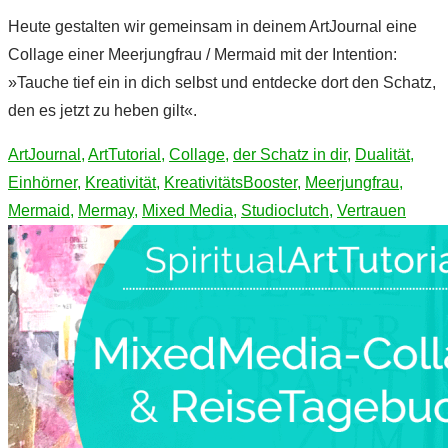
Heute gestalten wir gemeinsam in deinem ArtJournal eine
Collage einer Meerjungfrau / Mermaid mit der Intention:
»Tauche tief ein in dich selbst und entdecke dort den Schatz,
den es jetzt zu heben gilt«.
ArtJournal
,
ArtTutorial
,
Collage
,
der Schatz in dir
,
Dualität
,
Einhörner
,
Kreativität
,
KreativitätsBooster
,
Meerjungfrau
,
Mermaid
,
Mermay
,
Mixed Media
,
Studioclutch
,
Vertrauen