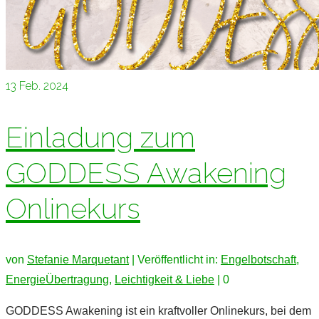
13
Feb. 2024
Einladung zum
GODDESS Awakening
Onlinekurs
von
Stefanie Marquetant
|
Veröffentlicht in:
Engelbotschaft
,
EnergieÜbertragung
,
Leichtigkeit & Liebe
|
0
GODDESS Awakening ist ein kraftvoller Onlinekurs, bei dem