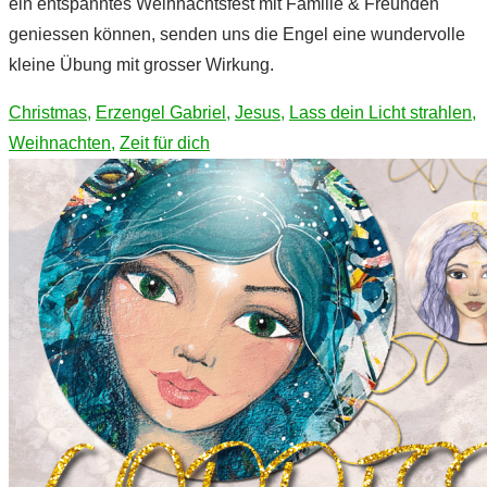
ein entspanntes Weihnachtsfest mit Familie & Freunden
geniessen können, senden uns die Engel eine wundervolle
kleine Übung mit grosser Wirkung.
Christmas
,
Erzengel Gabriel
,
Jesus
,
Lass dein Licht strahlen
,
Weihnachten
,
Zeit für dich