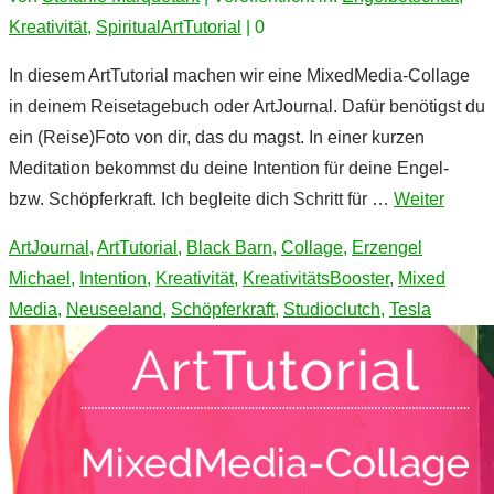
Kreativität
,
SpiritualArtTutorial
|
0
In diesem ArtTutorial machen wir eine MixedMedia-Collage
in deinem Reisetagebuch oder ArtJournal. Dafür benötigst du
ein (Reise)Foto von dir, das du magst. In einer kurzen
Meditation bekommst du deine Intention für deine Engel-
bzw. Schöpferkraft. Ich begleite dich Schritt für …
Weiter
ArtJournal
,
ArtTutorial
,
Black Barn
,
Collage
,
Erzengel
Michael
,
Intention
,
Kreativität
,
KreativitätsBooster
,
Mixed
Media
,
Neuseeland
,
Schöpferkraft
,
Studioclutch
,
Tesla