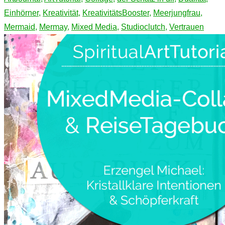
Einhörner
,
Kreativität
,
KreativitätsBooster
,
Meerjungfrau
,
Mermaid
,
Mermay
,
Mixed Media
,
Studioclutch
,
Vertrauen