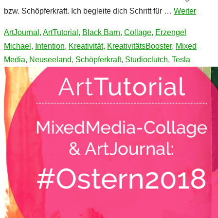
bzw. Schöpferkraft. Ich begleite dich Schritt für …
Weiter
ArtJournal
,
ArtTutorial
,
Black Barn
,
Collage
,
Erzengel
Michael
,
Intention
,
Kreativität
,
KreativitätsBooster
,
Mixed
Media
,
Neuseeland
,
Schöpferkraft
,
Studioclutch
,
Tesla