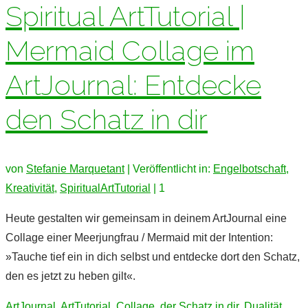
Spiritual ArtTutorial |
Mermaid Collage im
ArtJournal: Entdecke
den Schatz in dir
von
Stefanie Marquetant
|
Veröffentlicht in:
Engelbotschaft
,
Kreativität
,
SpiritualArtTutorial
|
1
Heute gestalten wir gemeinsam in deinem ArtJournal eine
Collage einer Meerjungfrau / Mermaid mit der Intention:
»Tauche tief ein in dich selbst und entdecke dort den Schatz,
den es jetzt zu heben gilt«.
ArtJournal
,
ArtTutorial
,
Collage
,
der Schatz in dir
,
Dualität
,