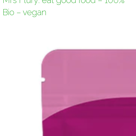
Mrs Flury: eat good food – 100%
Bio – vegan