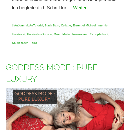
Ich begleite dich Schritt für …
Weiter
ArtJournal
,
ArtTutorial
,
Black Barn
,
Collage
,
Erzengel Michael
,
Intention
,
Kreativität
,
KreativitätsBooster
,
Mixed Media
,
Neuseeland
,
Schöpferkraft
,
Studioclutch
,
Tesla
GODDESS MODE : PURE
LUXURY