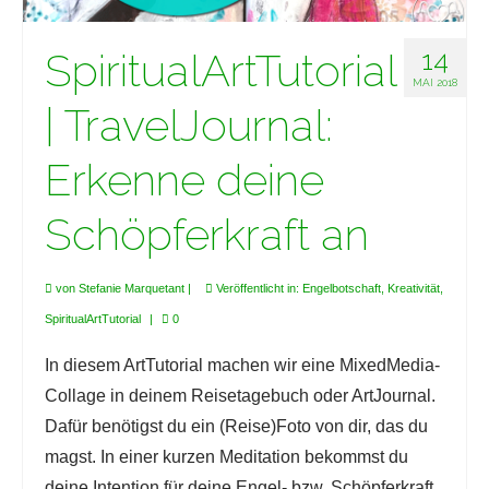
SpiritualArtTutorial
14
MAI 2018
| TravelJournal:
Erkenne deine
Schöpferkraft an
von
Stefanie Marquetant
|
Veröffentlicht in:
Engelbotschaft
,
Kreativität
,
SpiritualArtTutorial
|
0
In diesem ArtTutorial machen wir eine MixedMedia-
Collage in deinem Reisetagebuch oder ArtJournal.
Dafür benötigst du ein (Reise)Foto von dir, das du
magst. In einer kurzen Meditation bekommst du
deine Intention für deine Engel- bzw. Schöpferkraft.