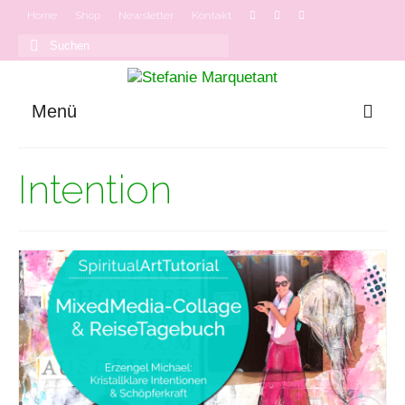
Home
Shop
Newsletter
Kontakt
Suchen
nach:
Menü
GODDESS MODE
Intention
Onlinekurse
Podcast