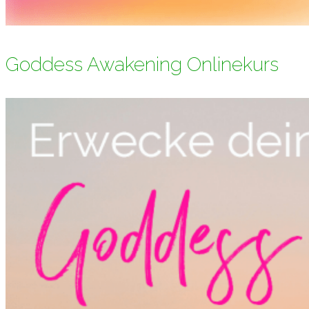
Goddess Awakening Onlinekurs