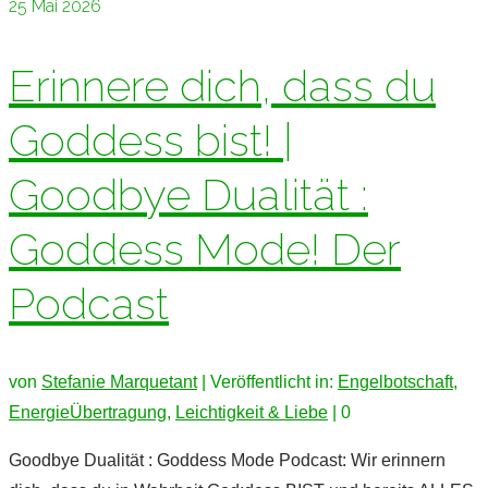
25
Mai 2026
Erinnere dich, dass du
Goddess bist! |
Goodbye Dualität :
Goddess Mode! Der
Podcast
von
Stefanie Marquetant
|
Veröffentlicht in:
Engelbotschaft
,
EnergieÜbertragung
,
Leichtigkeit & Liebe
|
0
Goodbye Dualität : Goddess Mode Podcast: Wir erinnern