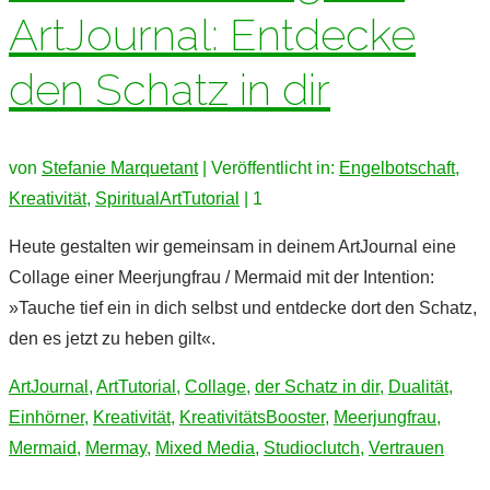
ArtJournal: Entdecke
den Schatz in dir
von
Stefanie Marquetant
|
Veröffentlicht in:
Engelbotschaft
,
Kreativität
,
SpiritualArtTutorial
|
1
Heute gestalten wir gemeinsam in deinem ArtJournal eine
Collage einer Meerjungfrau / Mermaid mit der Intention:
»Tauche tief ein in dich selbst und entdecke dort den Schatz,
den es jetzt zu heben gilt«.
ArtJournal
,
ArtTutorial
,
Collage
,
der Schatz in dir
,
Dualität
,
Einhörner
,
Kreativität
,
KreativitätsBooster
,
Meerjungfrau
,
Mermaid
,
Mermay
,
Mixed Media
,
Studioclutch
,
Vertrauen