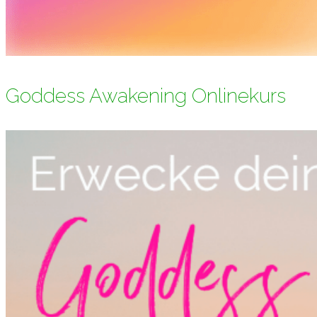
Goddess Awakening Onlinekurs