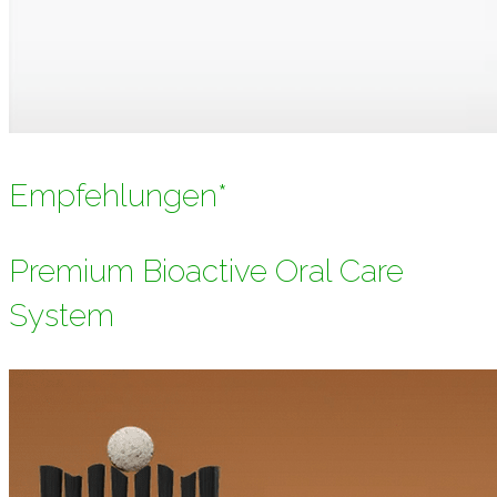
Empfehlungen*
Premium Bioactive Oral Care
System