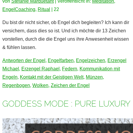
von
Stefanie Marquetant
|
Veröffentlicht in:
Meditation
,
EngelCoaching
,
Ritual
|
22
Du bist dir nicht sicher, ob Engel dich begleiten? Ich kann dir
versichern, dass dies so ist. Und ich möchte dir 13 Zeichen
vorstellen, durch die die Engel uns ihre Anwesenheit wissen
& fühlen lassen.
Antworten der Engel
,
Engelfarben
,
Engelzeichen
,
Erzengel
Michael
,
Erzengel Raphael
,
Federn
,
Kommunikation mit
Engeln
,
Kontakt mit der Geistigen Welt
,
Münzen
,
Regenbogen
,
Wolken
,
Zeichen der Engel
GODDESS MODE : PURE LUXURY