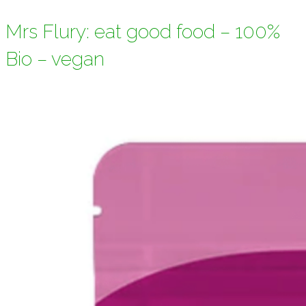
Mrs Flury: eat good food – 100%
Bio – vegan