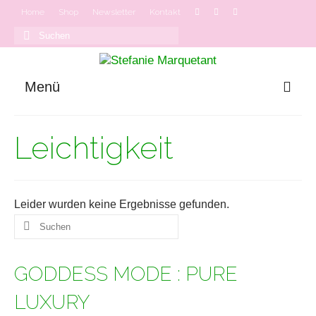
Home
Shop
Newsletter
Kontakt
Suchen
nach:
Menü
GODDESS MODE
Leichtigkeit
Onlinekurse
Podcast
Leider wurden keine Ergebnisse gefunden.
Suchen
nach:
GODDESS MODE : PURE
LUXURY