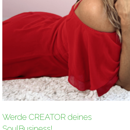
Werde CREATOR deines
SoulBusiness!