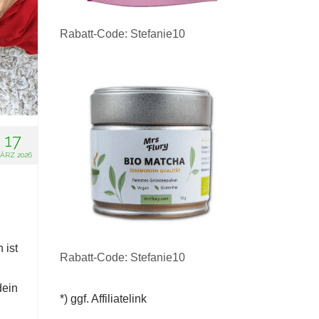
Rabatt-Code: Stefanie10
17
ÄRZ 2026
 ist
Rabatt-Code: Stefanie10
dein
*) ggf. Affiliatelink