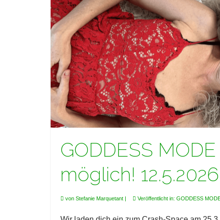
GODDESS MODE : C
möglich! 12.5.2026
von
Stefanie Marquetant
|
Veröffentlicht in:
GODDESS MOD
Wir laden dich ein zum Crash-Space am 25.3.2