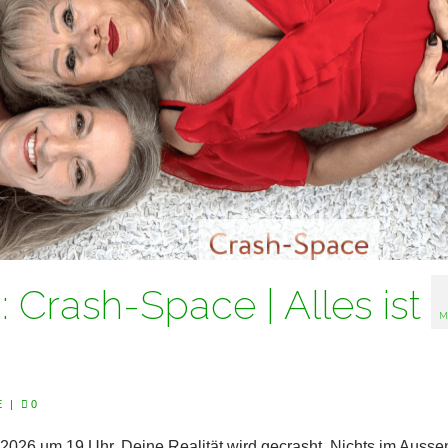
rash-Space | Alles ist
M
E
|
0
026 um 19 Uhr. Deine Realität wird gecrasht. Nichts im Aussen