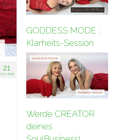
GODDESS MODE :
Klarheits-Session
21
JULI 2026
Werde CREATOR
deines
SoulBusiness!