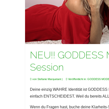
NEU!! GODDESS MO
Session
von
Stefanie Marquetant
|
Veröffentlicht in:
GODDESS MOD
Deine einzig WAHRE Identität ist GODDESS M
einfach ENTSCHEIDEST. Weil du bereits ALLE
Wenn du Fragen hast, buche deine Klarheits-