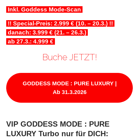
Inkl. Goddess Mode-Scan
!! Special-Preis: 2.999 € (10. – 20.3.) !!
danach: 3.999 € (21. – 26.3.)
ab 27.3.: 4.999 €
Buche JETZT!
GODDESS MODE : PURE LUXURY |
Ab 31.3.2026
VIP GODDESS MODE : PURE
LUXURY Turbo nur für DICH: