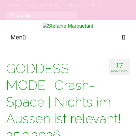
Home
Shop
Newsletter
Kontakt
Suchen
nach:
Menü
GODDESS MODE
17
GODDESS
Onlinekurse
MÄRZ 2026
Podcast
MODE : Crash-
Space | Nichts im
Aussen ist relevant!
25.3.2026