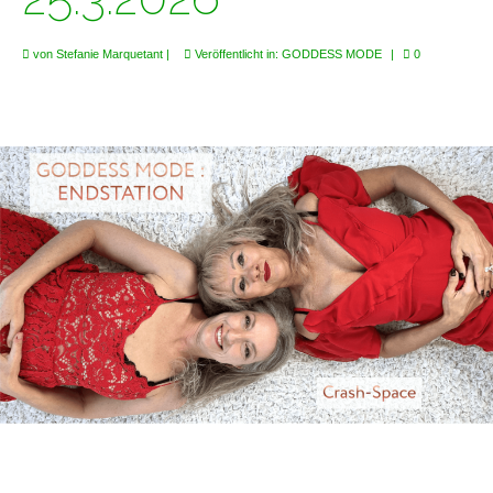
von
Stefanie Marquetant
|
Veröffentlicht in:
GODDESS MODE
|
0