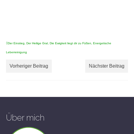
Der Einstieg
,
Der Heilige Gral
,
Die Ewigkeit liegt dir zu Füßen
,
Energetische
Leberreinigung
Vorheriger Beitrag
Nächster Beitrag
Über mich