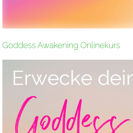
Goddess Awakening Onlinekurs