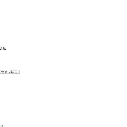
age
ere Göttin
ge