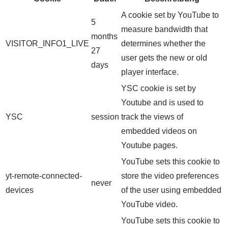
A cookie set by YouTube to
5
measure bandwidth that
months
VISITOR_INFO1_LIVE
determines whether the
27
user gets the new or old
days
player interface.
YSC cookie is set by
Youtube and is used to
YSC
session
track the views of
embedded videos on
Youtube pages.
YouTube sets this cookie to
yt-remote-connected-
store the video preferences
never
devices
of the user using embedded
YouTube video.
YouTube sets this cookie to