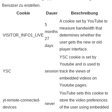
Benutzer zu erstellen.
Cookie
Dauer
Beschreibung
A cookie set by YouTube to
5
measure bandwidth that
months
VISITOR_INFO1_LIVE
determines whether the
27
user gets the new or old
days
player interface.
YSC cookie is set by
Youtube and is used to
YSC
session
track the views of
embedded videos on
Youtube pages.
YouTube sets this cookie to
yt-remote-connected-
store the video preferences
never
devices
of the user using embedded