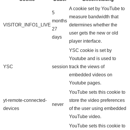
A cookie set by YouTube to
5
measure bandwidth that
months
VISITOR_INFO1_LIVE
determines whether the
27
user gets the new or old
days
player interface.
YSC cookie is set by
Youtube and is used to
YSC
session
track the views of
embedded videos on
Youtube pages.
YouTube sets this cookie to
yt-remote-connected-
store the video preferences
never
devices
of the user using embedded
YouTube video.
YouTube sets this cookie to