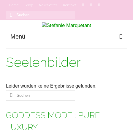
Home
Shop
Newsletter
Kontakt
Suchen
nach:
Menü
GODDESS MODE
Seelenbilder
Onlinekurse
Podcast
Leider wurden keine Ergebnisse gefunden.
Suchen
nach:
GODDESS MODE : PURE
LUXURY