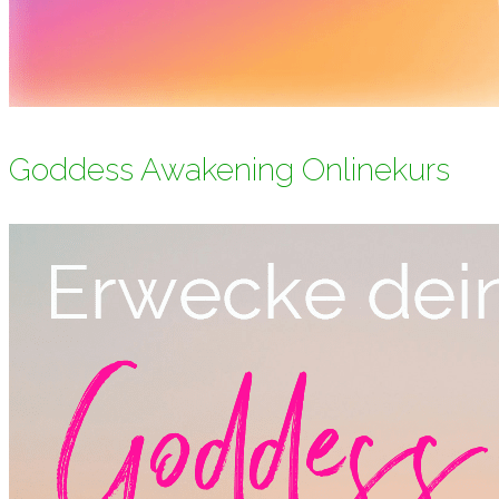
Goddess Awakening Onlinekurs