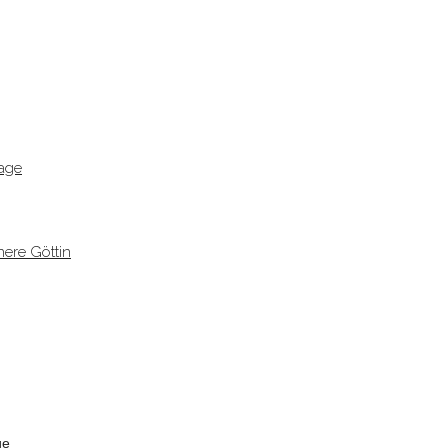
age
ere Göttin
ge