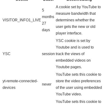
A cookie set by YouTube to
5
measure bandwidth that
months
VISITOR_INFO1_LIVE
determines whether the
27
user gets the new or old
days
player interface.
YSC cookie is set by
Youtube and is used to
YSC
session
track the views of
embedded videos on
Youtube pages.
YouTube sets this cookie to
yt-remote-connected-
store the video preferences
never
devices
of the user using embedded
YouTube video.
YouTube sets this cookie to