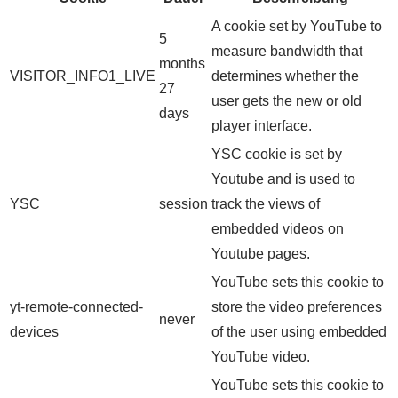
A cookie set by YouTube to
5
measure bandwidth that
months
VISITOR_INFO1_LIVE
determines whether the
27
user gets the new or old
days
player interface.
YSC cookie is set by
Youtube and is used to
YSC
session
track the views of
embedded videos on
Youtube pages.
YouTube sets this cookie to
yt-remote-connected-
store the video preferences
never
devices
of the user using embedded
YouTube video.
YouTube sets this cookie to