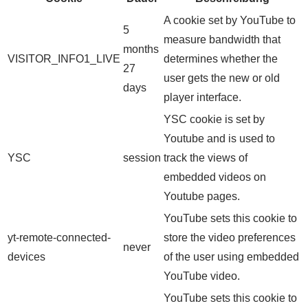
A cookie set by YouTube to
5
measure bandwidth that
months
VISITOR_INFO1_LIVE
determines whether the
27
user gets the new or old
days
player interface.
YSC cookie is set by
Youtube and is used to
YSC
session
track the views of
embedded videos on
Youtube pages.
YouTube sets this cookie to
yt-remote-connected-
store the video preferences
never
devices
of the user using embedded
YouTube video.
YouTube sets this cookie to