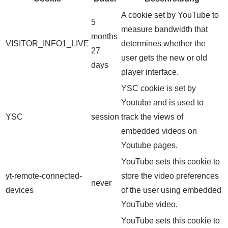
A cookie set by YouTube to
5
measure bandwidth that
months
VISITOR_INFO1_LIVE
determines whether the
27
user gets the new or old
days
player interface.
YSC cookie is set by
Youtube and is used to
YSC
session
track the views of
embedded videos on
Youtube pages.
YouTube sets this cookie to
yt-remote-connected-
store the video preferences
never
devices
of the user using embedded
YouTube video.
YouTube sets this cookie to