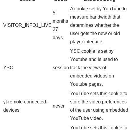
A cookie set by YouTube to
5
measure bandwidth that
months
VISITOR_INFO1_LIVE
determines whether the
27
user gets the new or old
days
player interface.
YSC cookie is set by
Youtube and is used to
YSC
session
track the views of
embedded videos on
Youtube pages.
YouTube sets this cookie to
yt-remote-connected-
store the video preferences
never
devices
of the user using embedded
YouTube video.
YouTube sets this cookie to