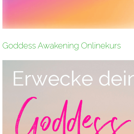
Goddess Awakening Onlinekurs