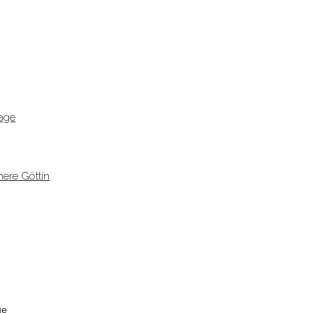
age
ere Göttin
ge