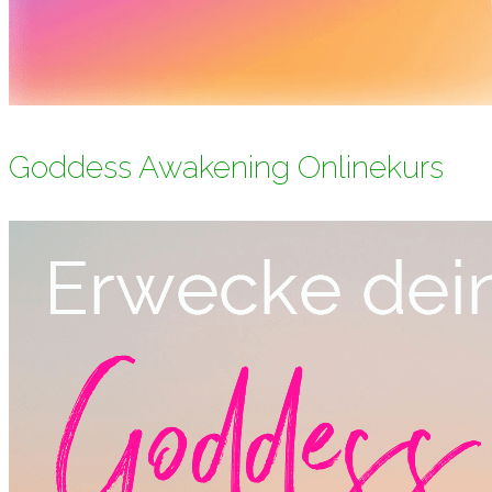
Goddess Awakening Onlinekurs