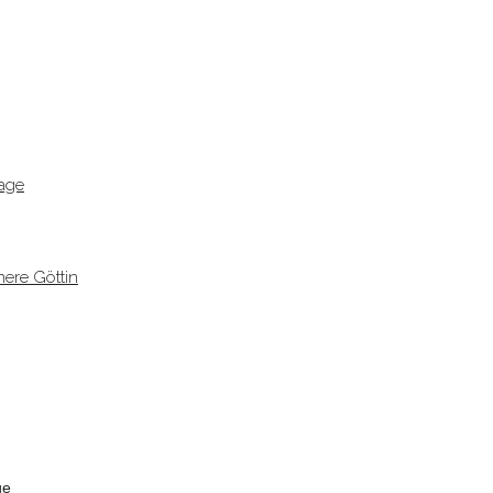
age
ere Göttin
ge