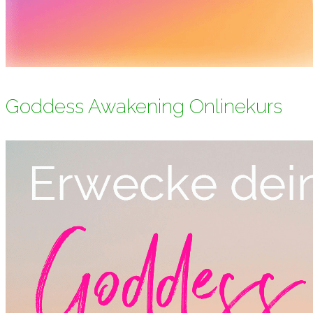
Goddess Awakening Onlinekurs