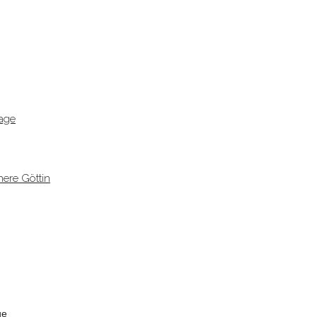
age
ere Göttin
ge