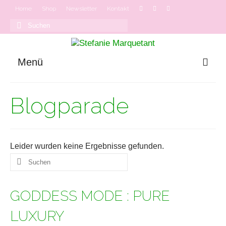
Home
Shop
Newsletter
Kontakt
Suchen
nach:
Menü
GODDESS MODE
Blogparade
Onlinekurse
Podcast
Leider wurden keine Ergebnisse gefunden.
Suchen
nach:
GODDESS MODE : PURE
LUXURY