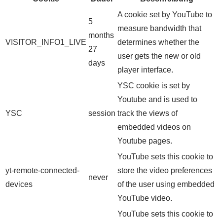
A cookie set by YouTube to
5
measure bandwidth that
months
VISITOR_INFO1_LIVE
determines whether the
27
user gets the new or old
days
player interface.
YSC cookie is set by
Youtube and is used to
YSC
session
track the views of
embedded videos on
Youtube pages.
YouTube sets this cookie to
yt-remote-connected-
store the video preferences
never
devices
of the user using embedded
YouTube video.
YouTube sets this cookie to