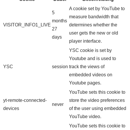
A cookie set by YouTube to
5
measure bandwidth that
months
VISITOR_INFO1_LIVE
determines whether the
27
user gets the new or old
days
player interface.
YSC cookie is set by
Youtube and is used to
YSC
session
track the views of
embedded videos on
Youtube pages.
YouTube sets this cookie to
yt-remote-connected-
store the video preferences
never
devices
of the user using embedded
YouTube video.
YouTube sets this cookie to