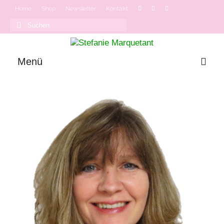
Home
Shop
Newsletter
Kontakt
Suchen
nach:
Menü
GODDESS MODE
Onlinekurse
Podcast