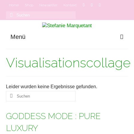
Home
Shop
Newsletter
Kontakt
Suchen
nach:
Menü
GODDESS MODE
Visualisationscollage
Onlinekurse
Podcast
Leider wurden keine Ergebnisse gefunden.
Suchen
nach:
GODDESS MODE : PURE
LUXURY