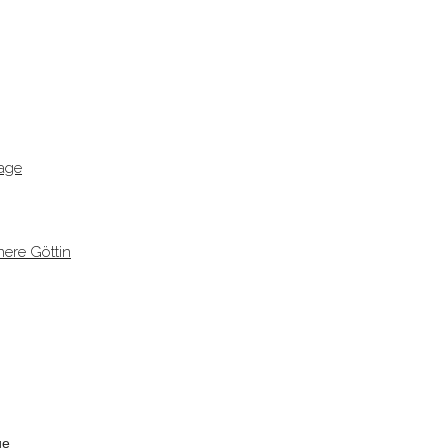
age
ere Göttin
ge