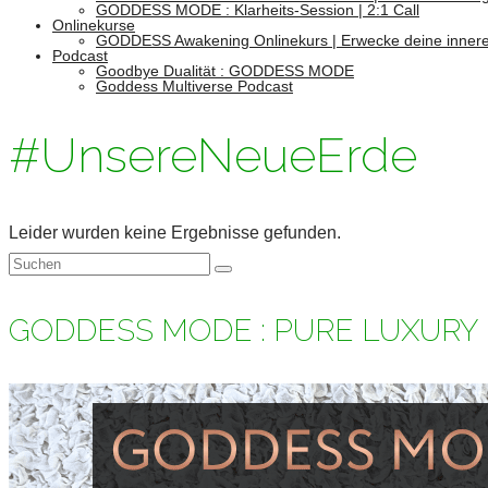
GODDESS MODE : Klarheits-Session | 2:1 Call
Onlinekurse
GODDESS Awakening Onlinekurs | Erwecke deine innere
Podcast
Goodbye Dualität : GODDESS MODE
Goddess Multiverse Podcast
#UnsereNeueErde
Leider wurden keine Ergebnisse gefunden.
Suchen
nach:
GODDESS MODE : PURE LUXURY