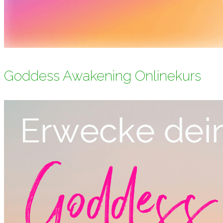
Goddess Awakening Onlinekurs