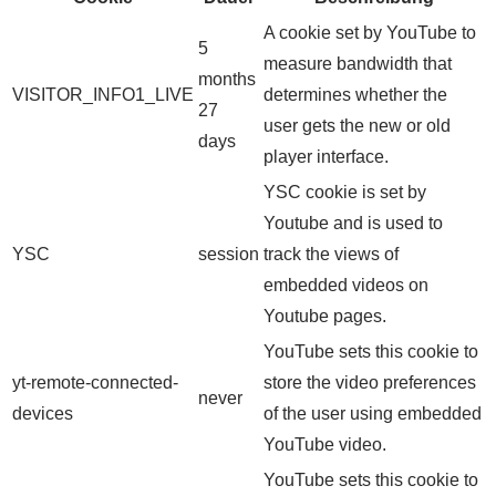
A cookie set by YouTube to
5
measure bandwidth that
months
VISITOR_INFO1_LIVE
determines whether the
27
user gets the new or old
days
player interface.
YSC cookie is set by
Youtube and is used to
YSC
session
track the views of
embedded videos on
Youtube pages.
YouTube sets this cookie to
yt-remote-connected-
store the video preferences
never
devices
of the user using embedded
YouTube video.
YouTube sets this cookie to