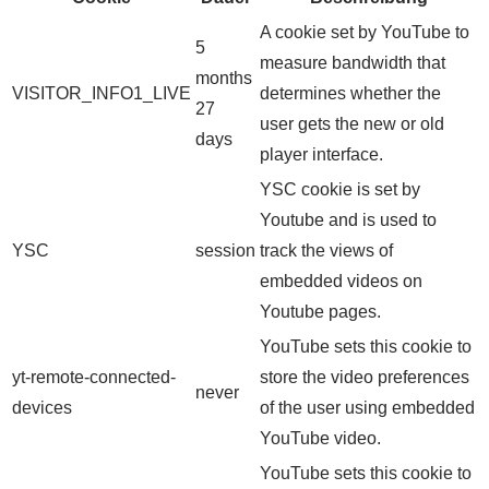
A cookie set by YouTube to
5
measure bandwidth that
months
VISITOR_INFO1_LIVE
determines whether the
27
user gets the new or old
days
player interface.
YSC cookie is set by
Youtube and is used to
YSC
session
track the views of
embedded videos on
Youtube pages.
YouTube sets this cookie to
yt-remote-connected-
store the video preferences
never
devices
of the user using embedded
YouTube video.
YouTube sets this cookie to