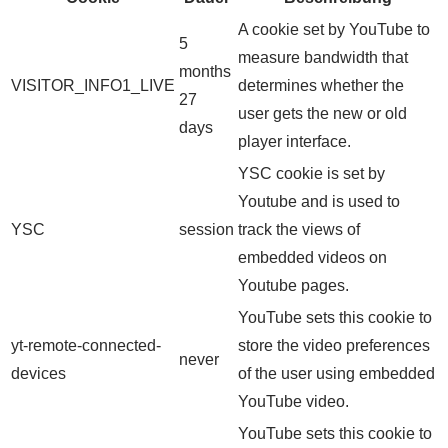
A cookie set by YouTube to
5
measure bandwidth that
months
VISITOR_INFO1_LIVE
determines whether the
27
user gets the new or old
days
player interface.
YSC cookie is set by
Youtube and is used to
YSC
session
track the views of
embedded videos on
Youtube pages.
YouTube sets this cookie to
yt-remote-connected-
store the video preferences
never
devices
of the user using embedded
YouTube video.
YouTube sets this cookie to