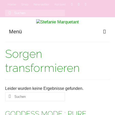
Home
Shop
Newsletter
Kontakt
Suchen
nach:
Menü
GODDESS MODE
Sorgen
Onlinekurse
Podcast
transformieren
Leider wurden keine Ergebnisse gefunden.
Suchen
nach:
GODDESS MODE : PURE