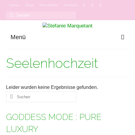
Home
Shop
Newsletter
Kontakt
Suchen
nach:
Menü
GODDESS MODE
Seelenhochzeit
Onlinekurse
Podcast
Leider wurden keine Ergebnisse gefunden.
Suchen
nach:
GODDESS MODE : PURE
LUXURY