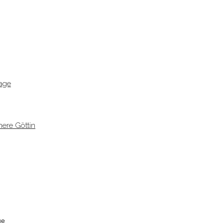
age
ere Göttin
ge