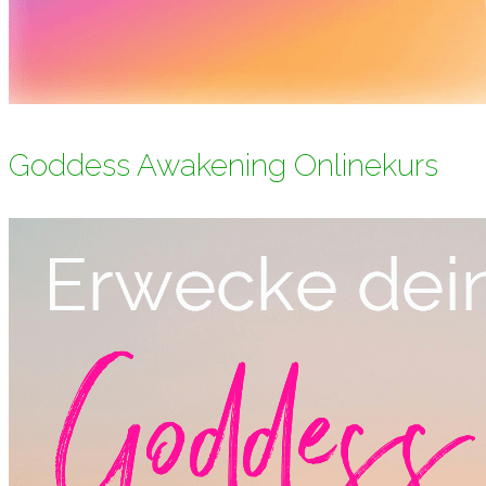
Goddess Awakening Onlinekurs