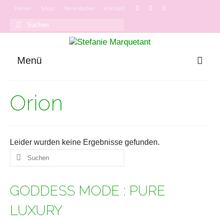
Home
Shop
Newsletter
Kontakt
Suchen
nach:
Menü
GODDESS MODE
Orion
Onlinekurse
Podcast
Leider wurden keine Ergebnisse gefunden.
Suchen
nach:
GODDESS MODE : PURE
LUXURY