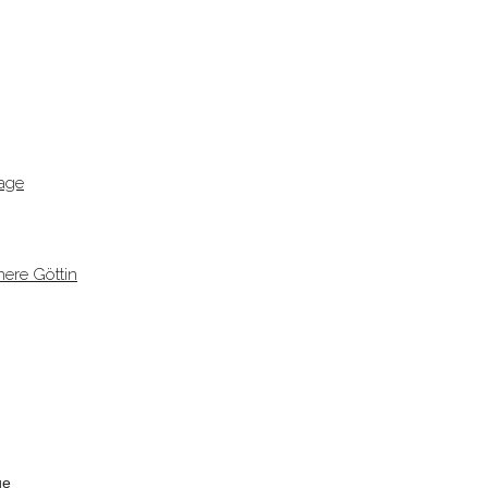
age
ere Göttin
ge