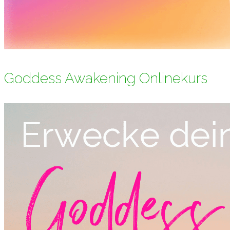
Goddess Awakening Onlinekurs