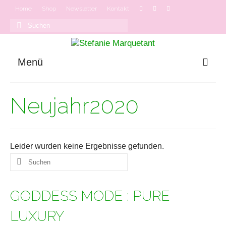
Home
Shop
Newsletter
Kontakt
Suchen
nach:
Menü
GODDESS MODE
Neujahr2020
Onlinekurse
Podcast
Leider wurden keine Ergebnisse gefunden.
Suchen
nach:
GODDESS MODE : PURE
LUXURY