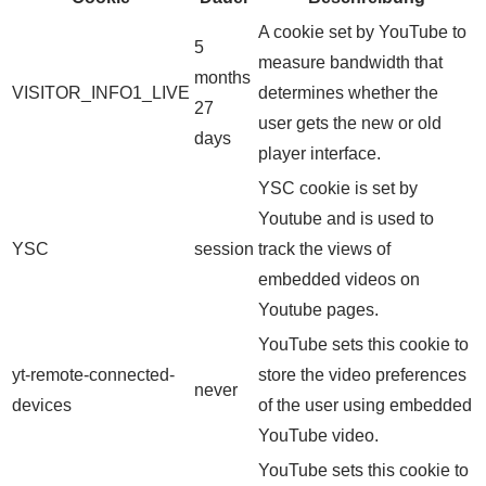
A cookie set by YouTube to
5
measure bandwidth that
months
VISITOR_INFO1_LIVE
determines whether the
27
user gets the new or old
days
player interface.
YSC cookie is set by
Youtube and is used to
YSC
session
track the views of
embedded videos on
Youtube pages.
YouTube sets this cookie to
yt-remote-connected-
store the video preferences
never
devices
of the user using embedded
YouTube video.
YouTube sets this cookie to