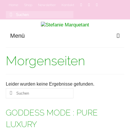
Home
Shop
Newsletter
Kontakt
Suchen
nach:
Menü
GODDESS MODE
Morgenseiten
Onlinekurse
Podcast
Leider wurden keine Ergebnisse gefunden.
Suchen
nach:
GODDESS MODE : PURE
LUXURY