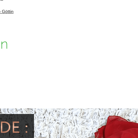
 Göttin
in