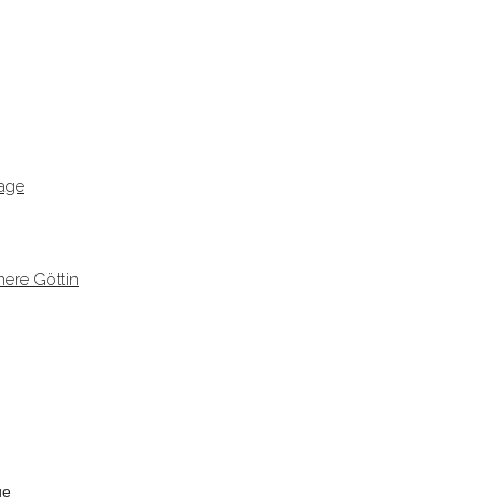
age
ere Göttin
ge