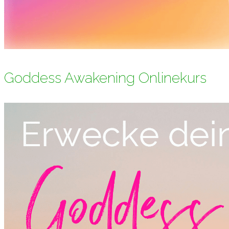
Goddess Awakening Onlinekurs