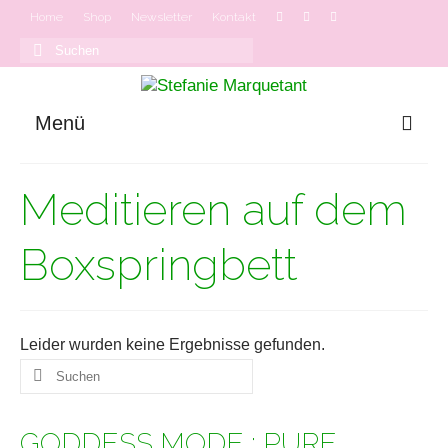
Home
Shop
Newsletter
Kontakt
Suchen
nach:
Menü
GODDESS MODE
Meditieren auf dem
Onlinekurse
Podcast
Boxspringbett
Leider wurden keine Ergebnisse gefunden.
Suchen
nach:
GODDESS MODE : PURE