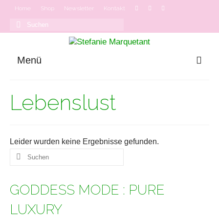
Home
Shop
Newsletter
Kontakt
Suchen
nach:
Menü
GODDESS MODE
Lebenslust
Onlinekurse
Podcast
Leider wurden keine Ergebnisse gefunden.
Suchen
nach:
GODDESS MODE : PURE
LUXURY