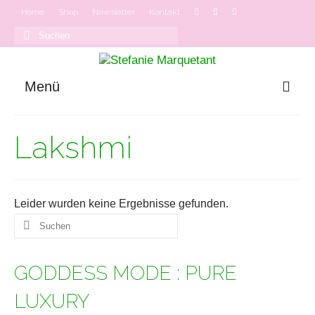
Home
Shop
Newsletter
Kontakt
Suchen
nach:
Menü
GODDESS MODE
Lakshmi
Onlinekurse
Podcast
Leider wurden keine Ergebnisse gefunden.
Suchen
nach:
GODDESS MODE : PURE
LUXURY