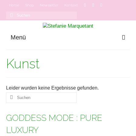
Home
Shop
Newsletter
Kontakt
Suchen
nach:
Menü
GODDESS MODE
Kunst
Onlinekurse
Podcast
Leider wurden keine Ergebnisse gefunden.
Suchen
nach:
GODDESS MODE : PURE
LUXURY