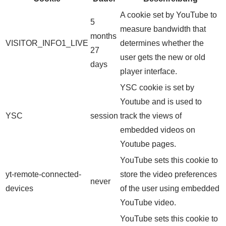
A cookie set by YouTube to
5
measure bandwidth that
months
VISITOR_INFO1_LIVE
determines whether the
27
user gets the new or old
days
player interface.
YSC cookie is set by
Youtube and is used to
YSC
session
track the views of
embedded videos on
Youtube pages.
YouTube sets this cookie to
yt-remote-connected-
store the video preferences
never
devices
of the user using embedded
YouTube video.
YouTube sets this cookie to