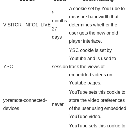
A cookie set by YouTube to
5
measure bandwidth that
months
VISITOR_INFO1_LIVE
determines whether the
27
user gets the new or old
days
player interface.
YSC cookie is set by
Youtube and is used to
YSC
session
track the views of
embedded videos on
Youtube pages.
YouTube sets this cookie to
yt-remote-connected-
store the video preferences
never
devices
of the user using embedded
YouTube video.
YouTube sets this cookie to